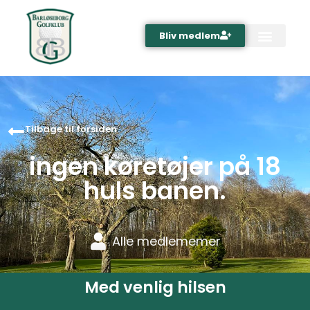
Bliv medlem
Tilbage til forsiden
ingen køretøjer på 18
huls banen.
Alle medlememer
Med venlig hilsen