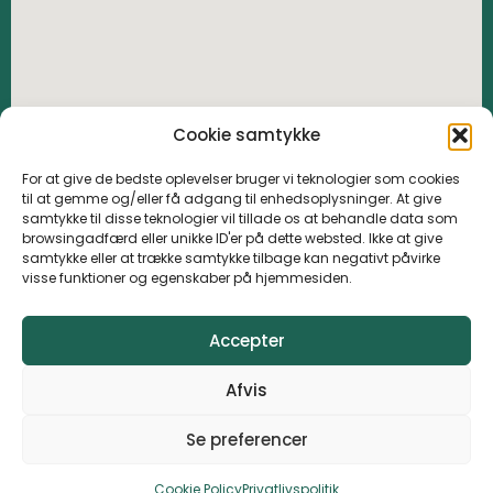
Cookie samtykke
For at give de bedste oplevelser bruger vi teknologier som cookies
til at gemme og/eller få adgang til enhedsoplysninger. At give
samtykke til disse teknologier vil tillade os at behandle data som
browsingadfærd eller unikke ID'er på dette websted. Ikke at give
samtykke eller at trække samtykke tilbage kan negativt påvirke
visse funktioner og egenskaber på hjemmesiden.
Accepter
Afvis
Se preferencer
© 2023 Barløseborg golfklub All Rights Reserved
Cookie Policy
Privatlivspolitik