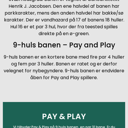
Henrik J. Jacobsen. Den ene halvdel af banen har
parkkarakter, mens den anden halvdel har bakke/sø
karakter. Der er vandhazard på 17 af banens 18 huller.
Hul 16 er et par 3 hul, hvor der fra teested spilles
direkte på en ø-green.
9-huls banen – Pay and Play
9-huls banen er en kortere bane med fire par 4 huller
og fem par 3 huller. Banen er ratet og er derfor
velegnet for nybegyndere. 9-huls banen er endvidere
åben for Pay and Play spillere.
PAY & PLAY
Vi tilbyder Pay & Play på 9 huls banen, en par 31 bane. Er du