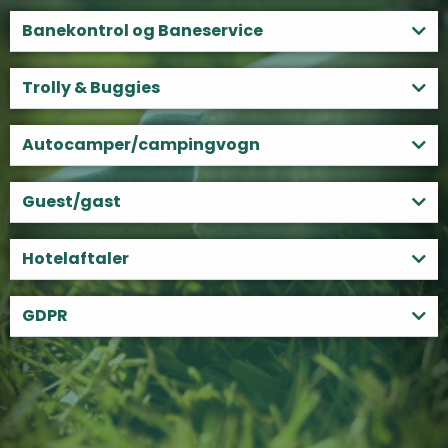
Banekontrol og Baneservice
Trolly & Buggies
Autocamper/campingvogn
Guest/gast
Hotelaftaler
GDPR