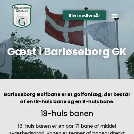
Bliv medlem
Gæst i Barløseborg GK
Barløseborg Golfbane er et golfanlæg, der består
af en 18-huls bane og en 9-huls bane.
18-huls banen
18-huls banen er en par 71 bane af middel
sværhedsgrad. Banen er tegnet af banearkitetkt