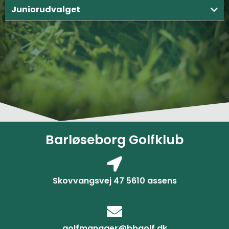
Juniorudvalget
Barløseborg Golfklub
Skovvangsvej 47 5610 assens
golfmanager@bbgolf.dk