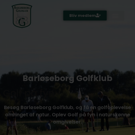
Bliv medlem
Barløseborg Golfklub
Golf på fyn
Besøg Barløseborg Golfklub, og få en golfoplevelse
omringet af natur. Oplev Golf på fyn i naturskønne
omgivelser.