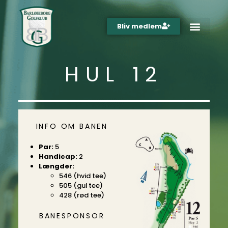
Bliv medlem
HUL 12
INFO OM BANEN
Par:
5
Handicap:
2
Længder:
546 (hvid tee)
505 (gul tee)
428 (rød tee)
BANESPONSOR