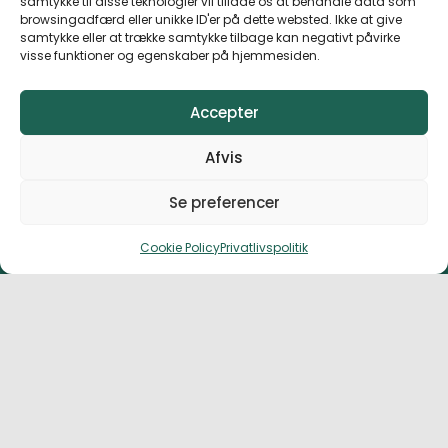
samtykke til disse teknologier vil tillade os at behandle data som
browsingadfærd eller unikke ID'er på dette websted. Ikke at give
samtykke eller at trække samtykke tilbage kan negativt påvirke
visse funktioner og egenskaber på hjemmesiden.
Accepter
Afvis
Se preferencer
FORRIGE HUL
NÆSTE HUL
Cookie Policy
Privatlivspolitik