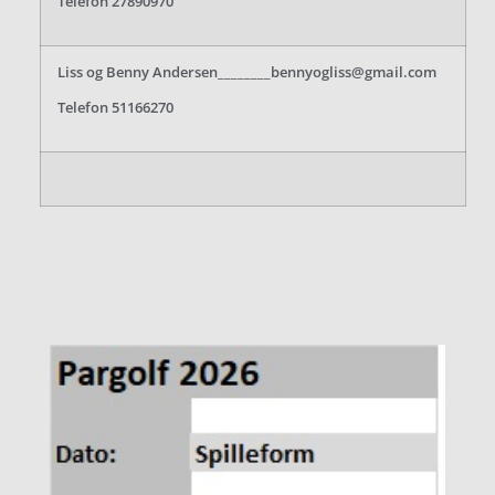
Telefon 27890970
Liss og Benny Andersen________bennyogliss@gmail.com
Telefon 51166270