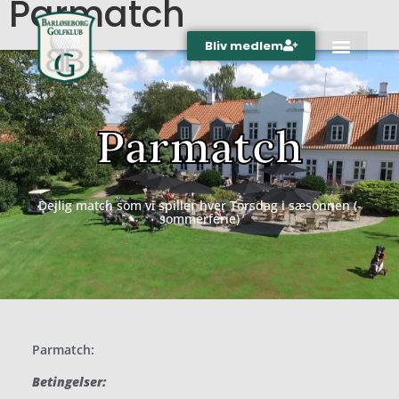
Parmatch
Bliv medlem
Parmatch
Dejlig match som vi spiller hver Torsdag i sæsonnen (-
sommerferie)
Parmatch:
Betingelser: