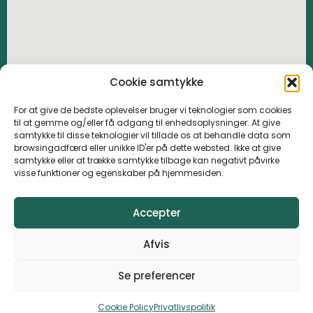
Cookie samtykke
For at give de bedste oplevelser bruger vi teknologier som cookies
til at gemme og/eller få adgang til enhedsoplysninger. At give
samtykke til disse teknologier vil tillade os at behandle data som
browsingadfærd eller unikke ID'er på dette websted. Ikke at give
samtykke eller at trække samtykke tilbage kan negativt påvirke
visse funktioner og egenskaber på hjemmesiden.
Accepter
Afvis
Se preferencer
© 2023 Barløseborg golfklub All Rights Reserved
Cookie Policy
Privatlivspolitik