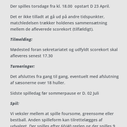
Der spilles torsdage fra kl. 18.00 opstart D 23 April.
Det er ikke tilladt at gå ud på andre tidspunkter,
matchledelsen trækker holdenes sammensætning
mellem de afleverede scorekort (tilfældigt).
Tilmelding:
Mødested foran sekretariatet og udfyldt scorekort skal
afleveres senest 17.30
Turneringer:
Det afsluttes fra gang til gang, eventuelt med afslutning
af sæsonerne over 18 huller.
Sidste spilledag før sommerpause er D. 02 Juli
Spil:
Vi veksler mellem at spille foursome, greensome eller
bestball. Anden spilleform kan tilrettelægges af
udvalget. Der spilles efter 60/40 reglen og der spilles 9