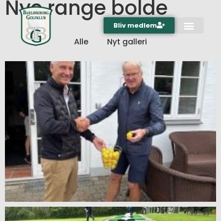
Nye range bolde
Bliv medlem
Alle
Nyt galleri