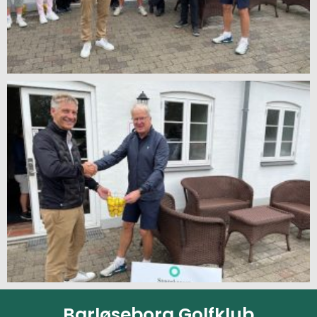
Barløseborg Golfklub