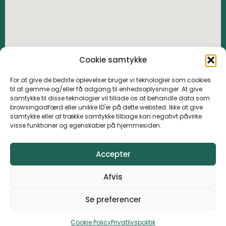
Cookie samtykke
For at give de bedste oplevelser bruger vi teknologier som cookies
til at gemme og/eller få adgang til enhedsoplysninger. At give
samtykke til disse teknologier vil tillade os at behandle data som
browsingadfærd eller unikke ID'er på dette websted. Ikke at give
samtykke eller at trække samtykke tilbage kan negativt påvirke
visse funktioner og egenskaber på hjemmesiden.
Accepter
Afvis
Se preferencer
© 2023 Barløseborg golfklub All Rights Reserved
Cookie Policy
Privatlivspolitik